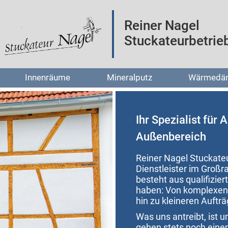
Reiner Nagel
Stuckateurbetrie
Innenräume
Mineralputz
Wärmedä
Ihr Spezialist für 
Außenbereich
Reiner Nagel Stuckateu
Dienstleister im Groß
besteht aus qualifiziert
haben: Von komplexen 
hin zu kleineren Auftr
Was uns antreibt, ist 
gehen stets noch einen