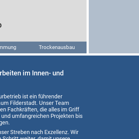
b
mmung
Trockenausbau
Arbeiten im Innen- und
rbetrieb ist ein führender
raum Filderstadt. Unser Team
en Fachkräften, die alles im Griff
und umfangreichen Projekten bis
ägen.
unser Streben nach Exzellenz. Wir
 Schritt weiter, damit unsere