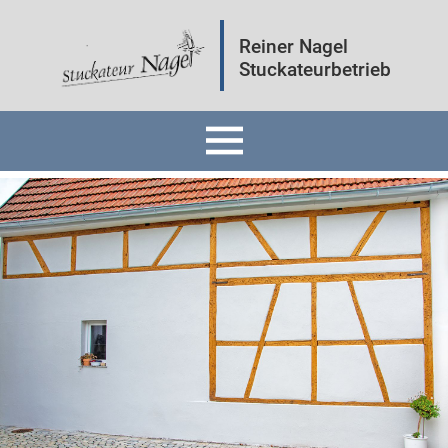
Reiner Nagel
Stuckateurbetrieb
Home
Fassaden
Innenräume
Mineralputz
Wärmedämmung