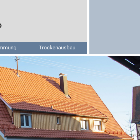
b
mmung
Trockenausbau