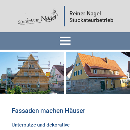
Reiner Nagel
Stuckateurbetrieb
Home
Fassaden
Innenräume
Mineralputz
Fassaden machen Häuser
Wärmedämmung
Unterputze und dekorative