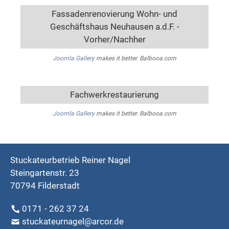
Fassadenrenovierung Wohn- und
Geschäftshaus Neuhausen a.d.F. -
Vorher/Nachher
Joomla Gallery
makes it better. Balbooa.com
Fachwerkrestaurierung
Joomla Gallery
makes it better. Balbooa.com
Stuckateurbetrieb Reiner Nagel
Steingartenstr. 23
70794 Filderstadt
0171 - 262 37 24
stuckateurnagel@arcor.de