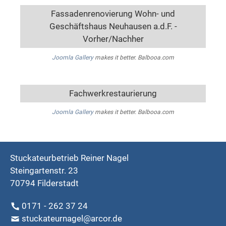
Fassadenrenovierung Wohn- und
Geschäftshaus Neuhausen a.d.F. -
Vorher/Nachher
Joomla Gallery
makes it better. Balbooa.com
Fachwerkrestaurierung
Joomla Gallery
makes it better. Balbooa.com
Stuckateurbetrieb Reiner Nagel
Steingartenstr. 23
70794 Filderstadt
0171 - 262 37 24
stuckateurnagel@arcor.de