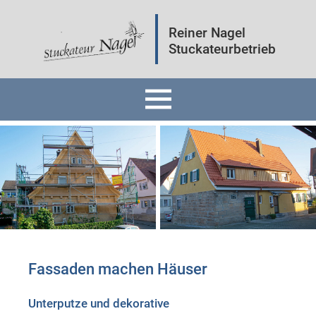
Reiner Nagel
Stuckateurbetrieb
Home
Fassaden
Innenräume
Mineralputz
Fassaden machen Häuser
Wärmedämmung
Unterputze und dekorative