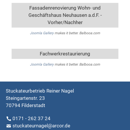
Fassadenrenovierung Wohn- und
Geschäftshaus Neuhausen a.d.F. -
Vorher/Nachher
Joomla Gallery
makes it better. Balbooa.com
Fachwerkrestaurierung
Joomla Gallery
makes it better. Balbooa.com
Stuckateurbetrieb Reiner Nagel
Steingartenstr. 23
70794 Filderstadt
0171 - 262 37 24
stuckateurnagel@arcor.de