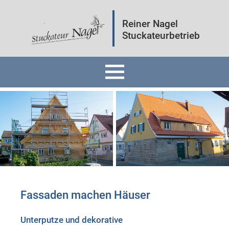
Reiner Nagel
Stuckateurbetrieb
Home
Fassaden
Innenräume
Mineralputz
Fassaden machen Häuser
Wärmedämmung
Unterputze und dekorative