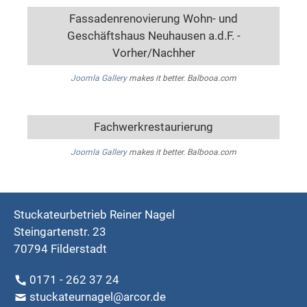
Fassadenrenovierung Wohn- und
Geschäftshaus Neuhausen a.d.F. -
Vorher/Nachher
Joomla Gallery
makes it better. Balbooa.com
Fachwerkrestaurierung
Joomla Gallery
makes it better. Balbooa.com
Stuckateurbetrieb Reiner Nagel
Steingartenstr. 23
70794 Filderstadt
0171 - 262 37 24
stuckateurnagel@arcor.de