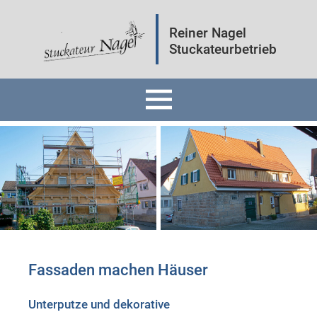
Reiner Nagel
Stuckateurbetrieb
Home
Fassaden
Innenräume
Mineralputz
Fassaden machen Häuser
Wärmedämmung
Unterputze und dekorative