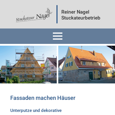
Reiner Nagel
Stuckateurbetrieb
Home
Fassaden
Innenräume
Mineralputz
Fassaden machen Häuser
Wärmedämmung
Unterputze und dekorative