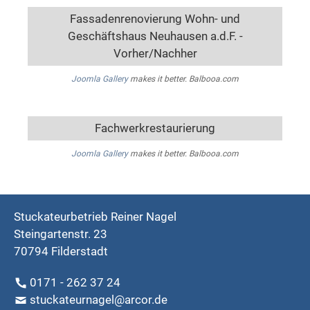
Fassadenrenovierung Wohn- und
Geschäftshaus Neuhausen a.d.F. -
Vorher/Nachher
Joomla Gallery
makes it better. Balbooa.com
Fachwerkrestaurierung
Joomla Gallery
makes it better. Balbooa.com
Stuckateurbetrieb Reiner Nagel
Steingartenstr. 23
70794 Filderstadt
0171 - 262 37 24
stuckateurnagel@arcor.de