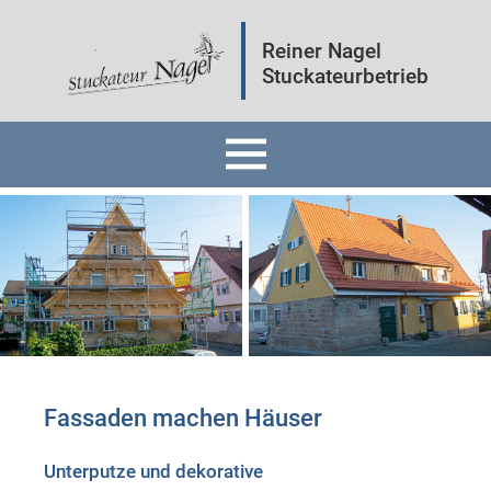
Reiner Nagel
Stuckateurbetrieb
Home
Fassaden
Innenräume
Mineralputz
Fassaden machen Häuser
Wärmedämmung
Unterputze und dekorative