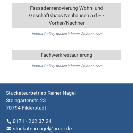
Fassadenrenovierung Wohn- und
Geschäftshaus Neuhausen a.d.F. -
Vorher/Nachher
Joomla Gallery
makes it better. Balbooa.com
Fachwerkrestaurierung
Joomla Gallery
makes it better. Balbooa.com
Stuckateurbetrieb Reiner Nagel
Steingartenstr. 23
70794 Filderstadt
0171 - 262 37 24
stuckateurnagel@arcor.de