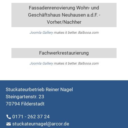
Fassadenrenovierung Wohn- und
Geschäftshaus Neuhausen a.d.F. -
Vorher/Nachher
Joomla Gallery
makes it better. Balbooa.com
Fachwerkrestaurierung
Joomla Gallery
makes it better. Balbooa.com
Stuckateurbetrieb Reiner Nagel
Steingartenstr. 23
70794 Filderstadt
0171 - 262 37 24
stuckateurnagel@arcor.de