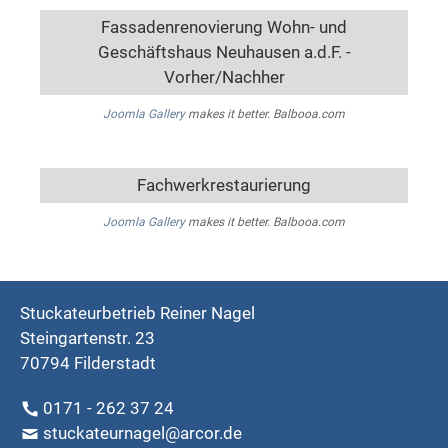
Fassadenrenovierung Wohn- und
Geschäftshaus Neuhausen a.d.F. -
Vorher/Nachher
Joomla Gallery
makes it better. Balbooa.com
Fachwerkrestaurierung
Joomla Gallery
makes it better. Balbooa.com
Stuckateurbetrieb Reiner Nagel
Steingartenstr. 23
70794 Filderstadt
0171 - 262 37 24
stuckateurnagel@arcor.de