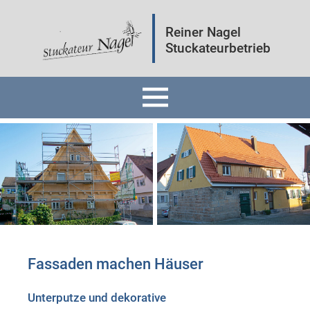
Reiner Nagel
Stuckateurbetrieb
Home
Fassaden
Innenräume
Mineralputz
Fassaden machen Häuser
Wärmedämmung
Unterputze und dekorative