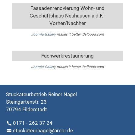
Fassadenrenovierung Wohn- und
Geschäftshaus Neuhausen a.d.F. -
Vorher/Nachher
Joomla Gallery
makes it better. Balbooa.com
Fachwerkrestaurierung
Joomla Gallery
makes it better. Balbooa.com
Stuckateurbetrieb Reiner Nagel
Steingartenstr. 23
70794 Filderstadt
0171 - 262 37 24
stuckateurnagel@arcor.de