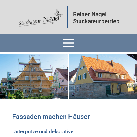
Reiner Nagel
Stuckateurbetrieb
Home
Fassaden
Innenräume
Mineralputz
Fassaden machen Häuser
Wärmedämmung
Unterputze und dekorative