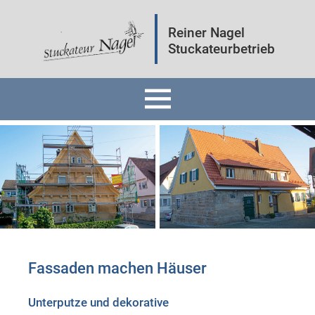
Reiner Nagel
Stuckateurbetrieb
Home
Fassaden
Innenräume
Mineralputz
Fassaden machen Häuser
Wärmedämmung
Unterputze und dekorative