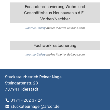
Fassadenrenovierung Wohn- und
Geschäftshaus Neuhausen a.d.F. -
Vorher/Nachher
Joomla Gallery
makes it better. Balbooa.com
Fachwerkrestaurierung
Joomla Gallery
makes it better. Balbooa.com
Stuckateurbetrieb Reiner Nagel
Steingartenstr. 23
70794 Filderstadt
0171 - 262 37 24
stuckateurnagel@arcor.de