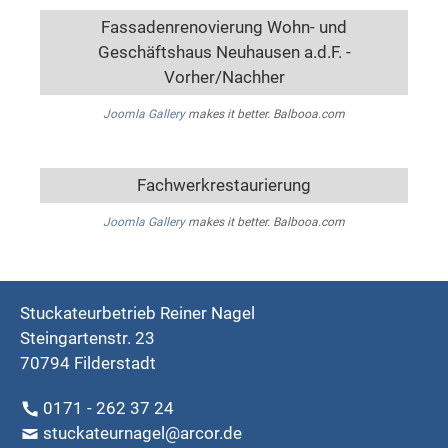
Fassadenrenovierung Wohn- und
Geschäftshaus Neuhausen a.d.F. -
Vorher/Nachher
Joomla Gallery
makes it better. Balbooa.com
Fachwerkrestaurierung
Joomla Gallery
makes it better. Balbooa.com
Stuckateurbetrieb Reiner Nagel
Steingartenstr. 23
70794 Filderstadt
0171 - 262 37 24
stuckateurnagel@arcor.de