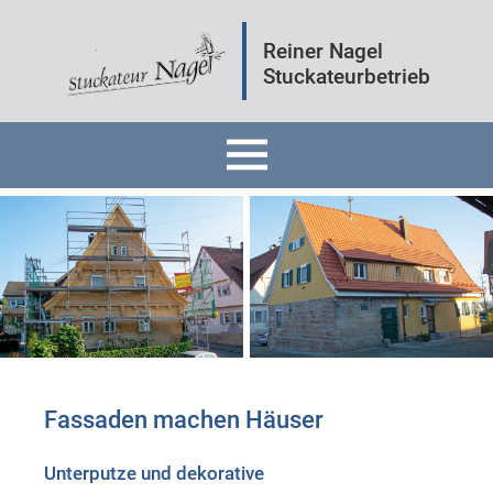
Reiner Nagel
Stuckateurbetrieb
Home
Fassaden
Innenräume
Mineralputz
Fassaden machen Häuser
Wärmedämmung
Unterputze und dekorative