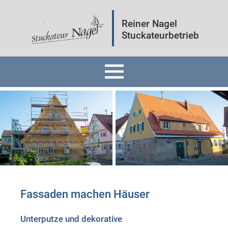
Reiner Nagel
Stuckateurbetrieb
Home
Fassaden
Innenräume
Mineralputz
Fassaden machen Häuser
Wärmedämmung
Unterputze und dekorative