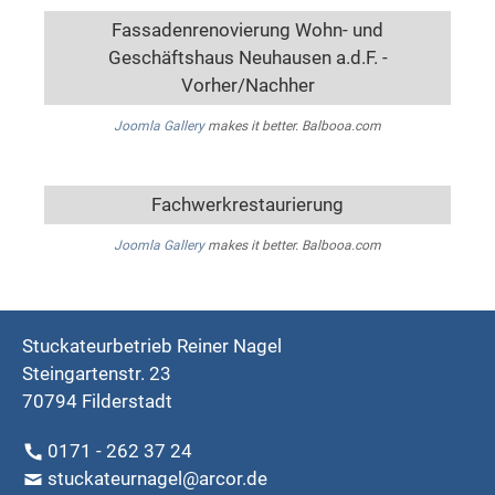
Fassadenrenovierung Wohn- und
Geschäftshaus Neuhausen a.d.F. -
Vorher/Nachher
Joomla Gallery
makes it better. Balbooa.com
Fachwerkrestaurierung
Joomla Gallery
makes it better. Balbooa.com
Stuckateurbetrieb Reiner Nagel
Steingartenstr. 23
70794 Filderstadt
0171 - 262 37 24
stuckateurnagel@arcor.de