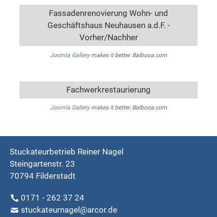
Fassadenrenovierung Wohn- und
Geschäftshaus Neuhausen a.d.F. -
Vorher/Nachher
Joomla Gallery
makes it better. Balbooa.com
Fachwerkrestaurierung
Joomla Gallery
makes it better. Balbooa.com
Stuckateurbetrieb Reiner Nagel
Steingartenstr. 23
70794 Filderstadt
0171 - 262 37 24
stuckateurnagel@arcor.de