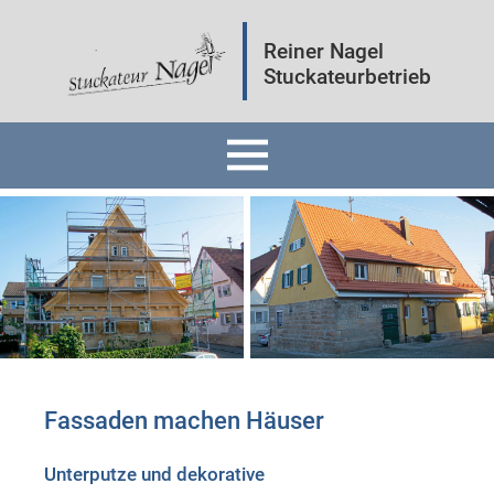
Reiner Nagel
Stuckateurbetrieb
Home
Fassaden
Innenräume
Mineralputz
Fassaden machen Häuser
Wärmedämmung
Unterputze und dekorative