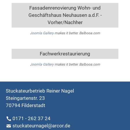
Fassadenrenovierung Wohn- und
Geschäftshaus Neuhausen a.d.F. -
Vorher/Nachher
Joomla Gallery
makes it better. Balbooa.com
Fachwerkrestaurierung
Joomla Gallery
makes it better. Balbooa.com
Stuckateurbetrieb Reiner Nagel
Steingartenstr. 23
70794 Filderstadt
0171 - 262 37 24
stuckateurnagel@arcor.de