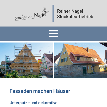
Reiner Nagel
Stuckateurbetrieb
Home
Fassaden
Innenräume
Mineralputz
Fassaden machen Häuser
Wärmedämmung
Unterputze und dekorative