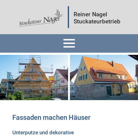
Reiner Nagel
Stuckateurbetrieb
Home
Fassaden
Innenräume
Mineralputz
Fassaden machen Häuser
Wärmedämmung
Unterputze und dekorative