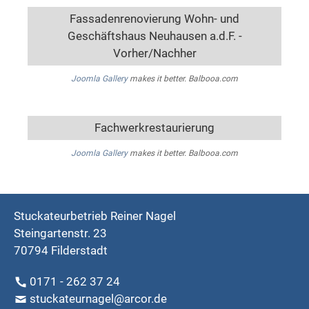
Fassadenrenovierung Wohn- und
Geschäftshaus Neuhausen a.d.F. -
Vorher/Nachher
Joomla Gallery
makes it better. Balbooa.com
Fachwerkrestaurierung
Joomla Gallery
makes it better. Balbooa.com
Stuckateurbetrieb Reiner Nagel
Steingartenstr. 23
70794 Filderstadt
0171 - 262 37 24
stuckateurnagel@arcor.de