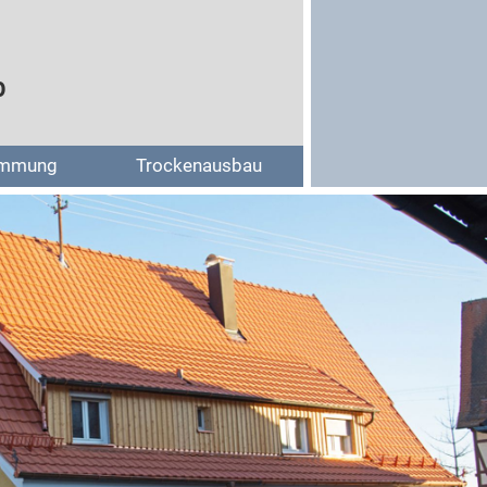
b
mmung
Trockenausbau