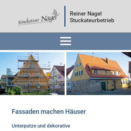
Reiner Nagel
Stuckateurbetrieb
Home
Fassaden
Innenräume
Mineralputz
Fassaden machen Häuser
Wärmedämmung
Unterputze und dekorative