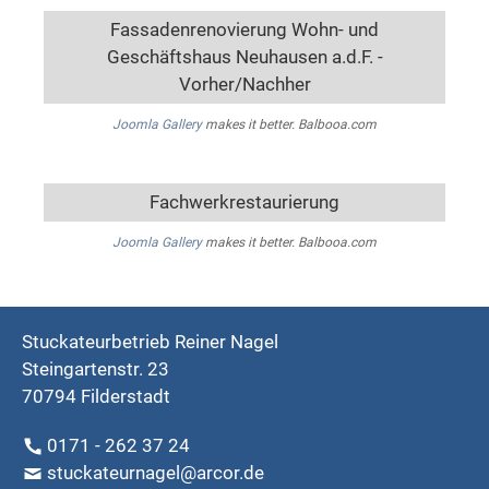
Fassadenrenovierung Wohn- und
Geschäftshaus Neuhausen a.d.F. -
Vorher/Nachher
Joomla Gallery
makes it better. Balbooa.com
Fachwerkrestaurierung
Joomla Gallery
makes it better. Balbooa.com
Stuckateurbetrieb Reiner Nagel
Steingartenstr. 23
70794 Filderstadt
0171 - 262 37 24
stuckateurnagel@arcor.de