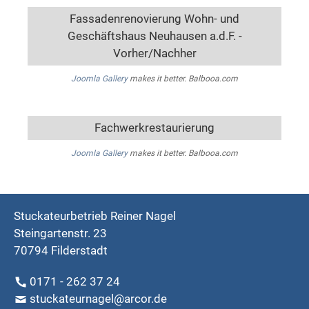
Fassadenrenovierung Wohn- und
Geschäftshaus Neuhausen a.d.F. -
Vorher/Nachher
Joomla Gallery
makes it better. Balbooa.com
Fachwerkrestaurierung
Joomla Gallery
makes it better. Balbooa.com
Stuckateurbetrieb Reiner Nagel
Steingartenstr. 23
70794 Filderstadt
0171 - 262 37 24
stuckateurnagel@arcor.de