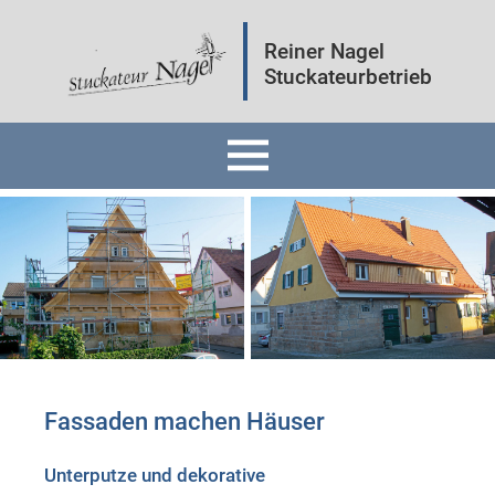
Reiner Nagel
Stuckateurbetrieb
Home
Fassaden
Innenräume
Mineralputz
Fassaden machen Häuser
Wärmedämmung
Unterputze und dekorative