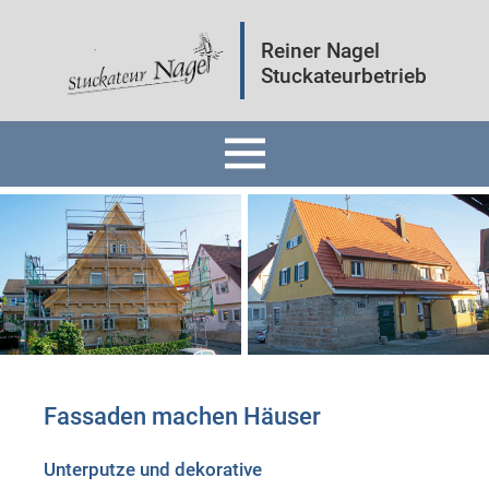
Reiner Nagel
Stuckateurbetrieb
Home
Fassaden
Innenräume
Mineralputz
Fassaden machen Häuser
Wärmedämmung
Unterputze und dekorative