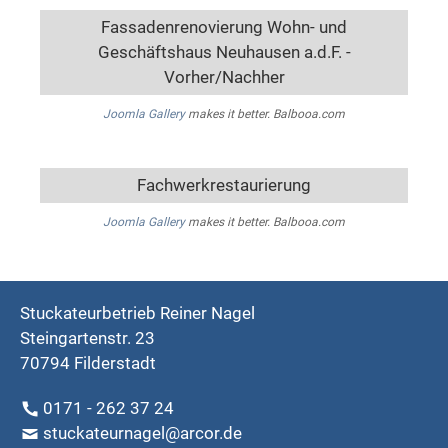
Fassadenrenovierung Wohn- und
Geschäftshaus Neuhausen a.d.F. -
Vorher/Nachher
Joomla Gallery
makes it better. Balbooa.com
Fachwerkrestaurierung
Joomla Gallery
makes it better. Balbooa.com
Stuckateurbetrieb Reiner Nagel
Steingartenstr. 23
70794 Filderstadt
0171 - 262 37 24
stuckateurnagel@arcor.de