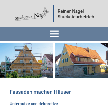
Reiner Nagel
Stuckateurbetrieb
Home
Fassaden
Innenräume
Mineralputz
Fassaden machen Häuser
Wärmedämmung
Unterputze und dekorative