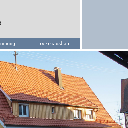
b
mmung
Trockenausbau