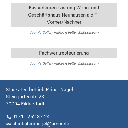
Fassadenrenovierung Wohn- und
Geschäftshaus Neuhausen a.d.F. -
Vorher/Nachher
Joomla Gallery
makes it better. Balbooa.com
Fachwerkrestaurierung
Joomla Gallery
makes it better. Balbooa.com
Stuckateurbetrieb Reiner Nagel
Steingartenstr. 23
70794 Filderstadt
0171 - 262 37 24
stuckateurnagel@arcor.de