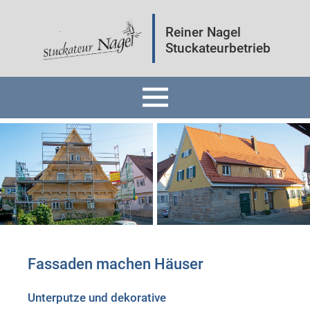
Reiner Nagel
Stuckateurbetrieb
Home
Fassaden
Innenräume
Mineralputz
Fassaden machen Häuser
Wärmedämmung
Unterputze und dekorative