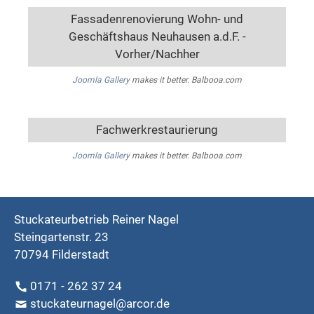
Fassadenrenovierung Wohn- und
Geschäftshaus Neuhausen a.d.F. -
Vorher/Nachher
Joomla Gallery
makes it better. Balbooa.com
Fachwerkrestaurierung
Joomla Gallery
makes it better. Balbooa.com
Stuckateurbetrieb Reiner Nagel
Steingartenstr. 23
70794 Filderstadt
0171 - 262 37 24
stuckateurnagel@arcor.de