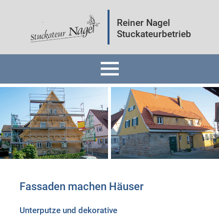
Reiner Nagel
Stuckateurbetrieb
Home
Fassaden
Innenräume
Mineralputz
Fassaden machen Häuser
Wärmedämmung
Unterputze und dekorative