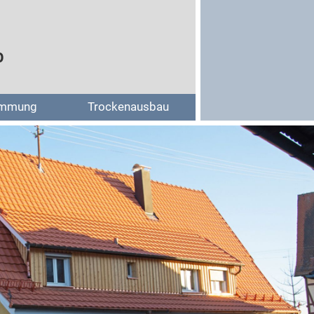
b
mmung
Trockenausbau