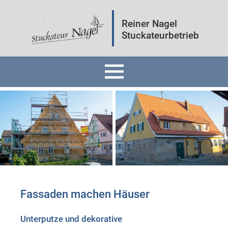
Reiner Nagel
Stuckateurbetrieb
Home
Fassaden
Innenräume
Mineralputz
Fassaden machen Häuser
Wärmedämmung
Unterputze und dekorative