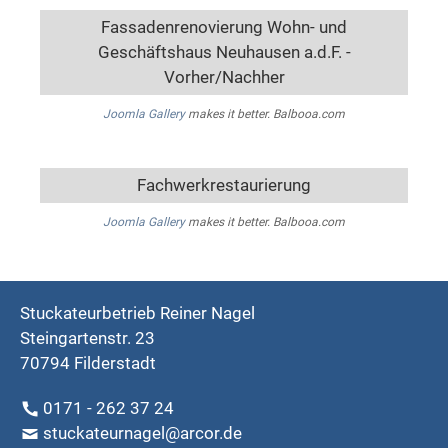
Fassadenrenovierung Wohn- und
Geschäftshaus Neuhausen a.d.F. -
Vorher/Nachher
Joomla Gallery
makes it better. Balbooa.com
Fachwerkrestaurierung
Joomla Gallery
makes it better. Balbooa.com
Stuckateurbetrieb Reiner Nagel
Steingartenstr. 23
70794 Filderstadt
0171 - 262 37 24
stuckateurnagel@arcor.de