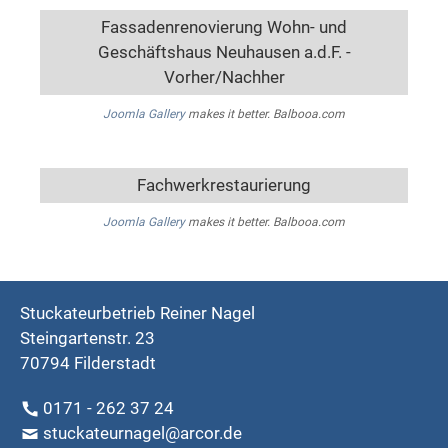
Fassadenrenovierung Wohn- und
Geschäftshaus Neuhausen a.d.F. -
Vorher/Nachher
Joomla Gallery
makes it better. Balbooa.com
Fachwerkrestaurierung
Joomla Gallery
makes it better. Balbooa.com
Stuckateurbetrieb Reiner Nagel
Steingartenstr. 23
70794 Filderstadt
0171 - 262 37 24
stuckateurnagel@arcor.de