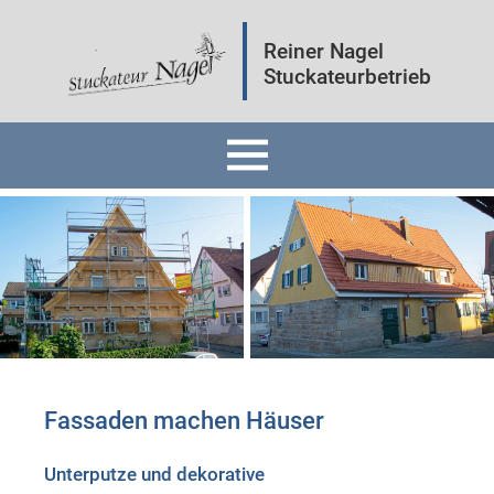
Reiner Nagel
Stuckateurbetrieb
Home
Fassaden
Innenräume
Mineralputz
Fassaden machen Häuser
Wärmedämmung
Unterputze und dekorative