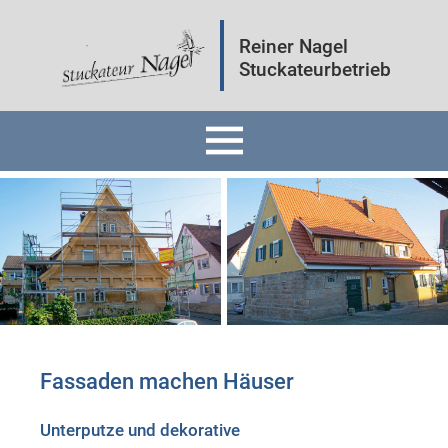
Reiner Nagel
Stuckateurbetrieb
Home
Fassaden
Innenräume
Mineralputz
Fassaden machen Häuser
Wärmedämmung
Unterputze und dekorative