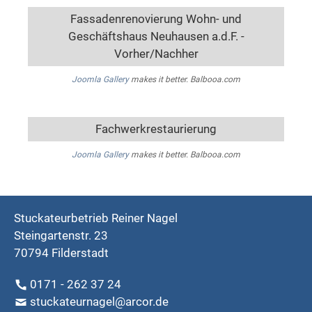
Fassadenrenovierung Wohn- und
Geschäftshaus Neuhausen a.d.F. -
Vorher/Nachher
Joomla Gallery
makes it better. Balbooa.com
Fachwerkrestaurierung
Joomla Gallery
makes it better. Balbooa.com
Stuckateurbetrieb Reiner Nagel
Steingartenstr. 23
70794 Filderstadt
0171 - 262 37 24
stuckateurnagel@arcor.de