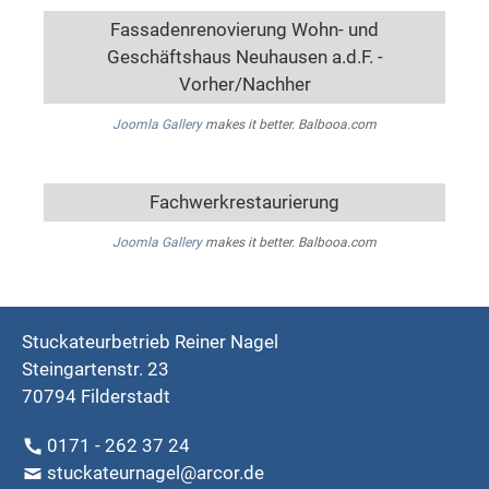
Fassadenrenovierung Wohn- und
Geschäftshaus Neuhausen a.d.F. -
Vorher/Nachher
Joomla Gallery
makes it better. Balbooa.com
Fachwerkrestaurierung
Joomla Gallery
makes it better. Balbooa.com
Stuckateurbetrieb Reiner Nagel
Steingartenstr. 23
70794 Filderstadt
0171 - 262 37 24
stuckateurnagel@arcor.de