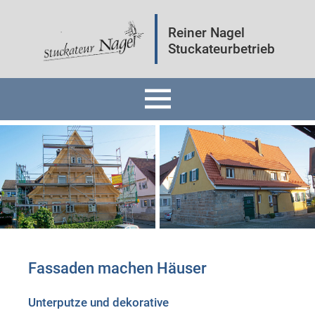
Reiner Nagel
Stuckateurbetrieb
Home
Fassaden
Innenräume
Mineralputz
Fassaden machen Häuser
Wärmedämmung
Unterputze und dekorative