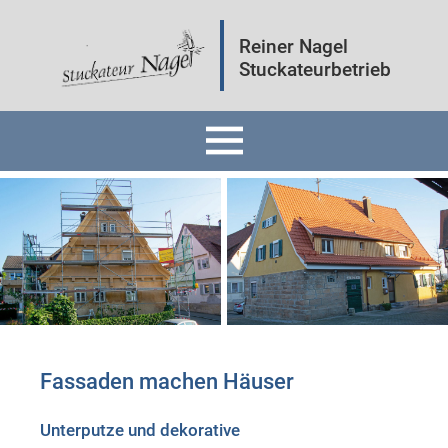
Reiner Nagel
Stuckateurbetrieb
Home
Fassaden
Innenräume
Mineralputz
Fassaden machen Häuser
Wärmedämmung
Unterputze und dekorative