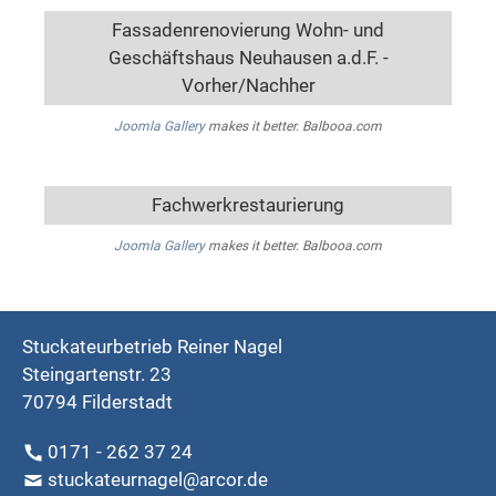
Fassadenrenovierung Wohn- und
Geschäftshaus Neuhausen a.d.F. -
Vorher/Nachher
Joomla Gallery
makes it better. Balbooa.com
Fachwerkrestaurierung
Joomla Gallery
makes it better. Balbooa.com
Stuckateurbetrieb Reiner Nagel
Steingartenstr. 23
70794 Filderstadt
0171 - 262 37 24
stuckateurnagel@arcor.de