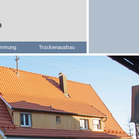
b
mmung
Trockenausbau