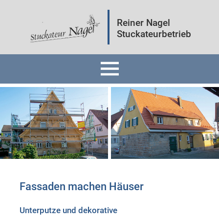
Reiner Nagel
Stuckateurbetrieb
Home
Fassaden
Innenräume
Mineralputz
Fassaden machen Häuser
Wärmedämmung
Unterputze und dekorative