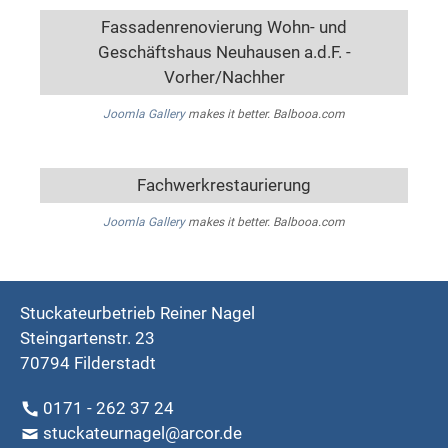
Fassadenrenovierung Wohn- und
Geschäftshaus Neuhausen a.d.F. -
Vorher/Nachher
Joomla Gallery
makes it better. Balbooa.com
Fachwerkrestaurierung
Joomla Gallery
makes it better. Balbooa.com
Stuckateurbetrieb Reiner Nagel
Steingartenstr. 23
70794 Filderstadt
0171 - 262 37 24
stuckateurnagel@arcor.de