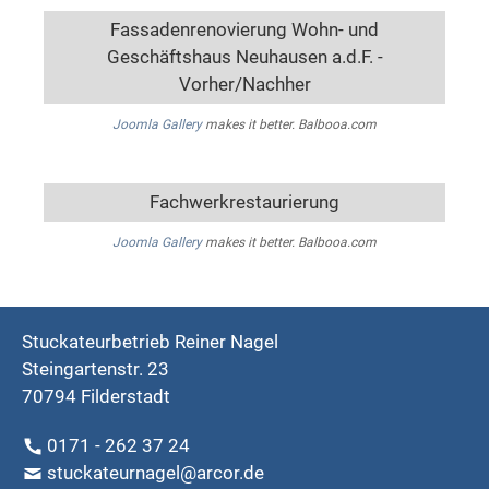
Fassadenrenovierung Wohn- und
Geschäftshaus Neuhausen a.d.F. -
Vorher/Nachher
Joomla Gallery
makes it better. Balbooa.com
Fachwerkrestaurierung
Joomla Gallery
makes it better. Balbooa.com
Stuckateurbetrieb Reiner Nagel
Steingartenstr. 23
70794 Filderstadt
0171 - 262 37 24
stuckateurnagel@arcor.de