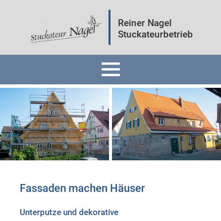
Reiner Nagel
Stuckateurbetrieb
Home
Fassaden
Innenräume
Mineralputz
Fassaden machen Häuser
Wärmedämmung
Unterputze und dekorative