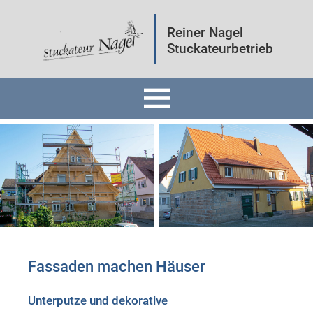
Reiner Nagel
Stuckateurbetrieb
Home
Fassaden
Innenräume
Mineralputz
Fassaden machen Häuser
Wärmedämmung
Unterputze und dekorative