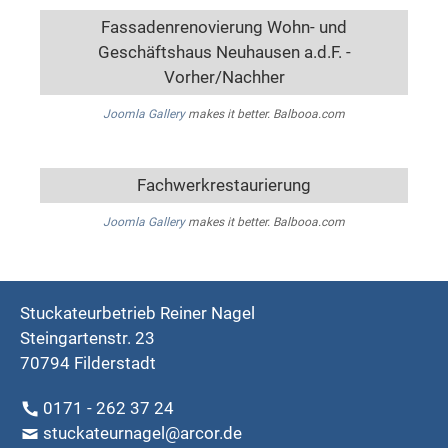
Fassadenrenovierung Wohn- und
Geschäftshaus Neuhausen a.d.F. -
Vorher/Nachher
Joomla Gallery
makes it better. Balbooa.com
Fachwerkrestaurierung
Joomla Gallery
makes it better. Balbooa.com
Stuckateurbetrieb Reiner Nagel
Steingartenstr. 23
70794 Filderstadt
0171 - 262 37 24
stuckateurnagel@arcor.de