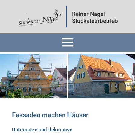
Reiner Nagel
Stuckateurbetrieb
Home
Fassaden
Innenräume
Mineralputz
Fassaden machen Häuser
Wärmedämmung
Unterputze und dekorative