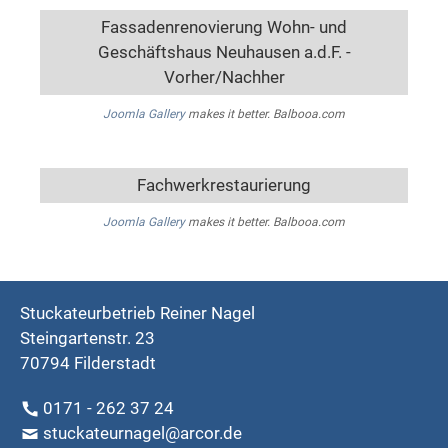
Fassadenrenovierung Wohn- und
Geschäftshaus Neuhausen a.d.F. -
Vorher/Nachher
Joomla Gallery
makes it better. Balbooa.com
Fachwerkrestaurierung
Joomla Gallery
makes it better. Balbooa.com
Stuckateurbetrieb Reiner Nagel
Steingartenstr. 23
70794 Filderstadt
0171 - 262 37 24
stuckateurnagel@arcor.de