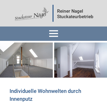
Reiner Nagel
Stuckateurbetrieb
Home
Fassaden
Innenräume
Mineralputz
Individuelle Wohnwelten durch
Innenputz ​
Wärmedämmung