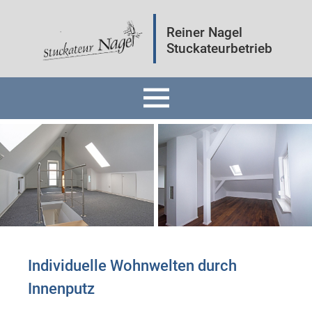
Reiner Nagel
Stuckateurbetrieb
Home
Fassaden
Innenräume
Mineralputz
Individuelle Wohnwelten durch
Innenputz ​
Wärmedämmung