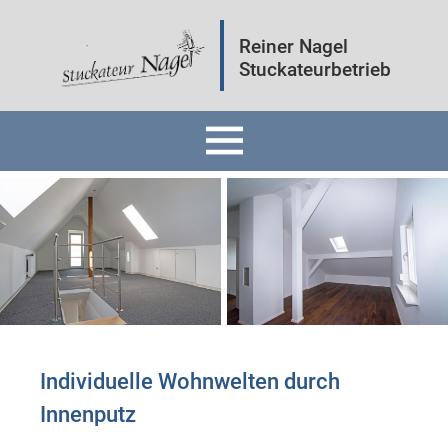
Reiner Nagel
Stuckateurbetrieb
Home
Fassaden
Innenräume
Mineralputz
Individuelle Wohnwelten durch
Innenputz ​
Wärmedämmung