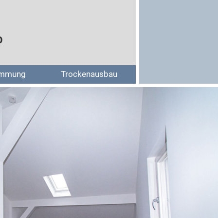
b
mmung
Trockenausbau