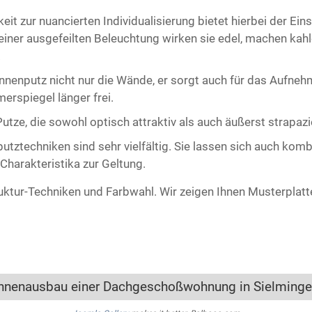
t zur nuancierten Individualisierung bietet hierbei der Ein
iner ausgefeilten Beleuchtung wirken sie edel, machen kah
.
nenputz nicht nur die Wände, er sorgt auch für das Aufne
erspiegel länger frei.
tze, die sowohl optisch attraktiv als auch äußerst strapazi
utztechniken sind sehr vielfältig. Sie lassen sich auch kom
 Charakteristika zur Geltung.
uktur-Techniken und Farbwahl. Wir zeigen Ihnen Musterplatten
nnenausbau einer Dachgeschoßwohnung in Sielming