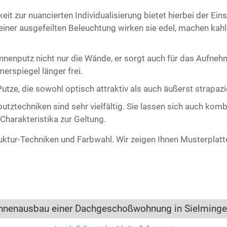
t zur nuancierten Individualisierung bietet hierbei der Ein
iner ausgefeilten Beleuchtung wirken sie edel, machen kah
.
nenputz nicht nur die Wände, er sorgt auch für das Aufne
erspiegel länger frei.
tze, die sowohl optisch attraktiv als auch äußerst strapazi
utztechniken sind sehr vielfältig. Sie lassen sich auch kom
 Charakteristika zur Geltung.
uktur-Techniken und Farbwahl. Wir zeigen Ihnen Musterplatten
nnenausbau einer Dachgeschoßwohnung in Sielming