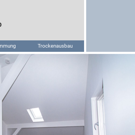
b
mmung
Trockenausbau