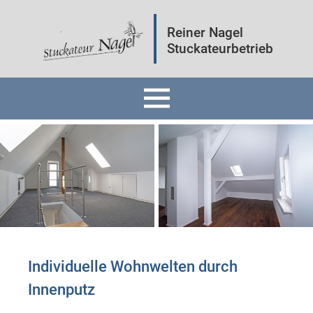
Reiner Nagel
Stuckateurbetrieb
Home
Fassaden
Innenräume
Mineralputz
Individuelle Wohnwelten durch
Innenputz ​
Wärmedämmung