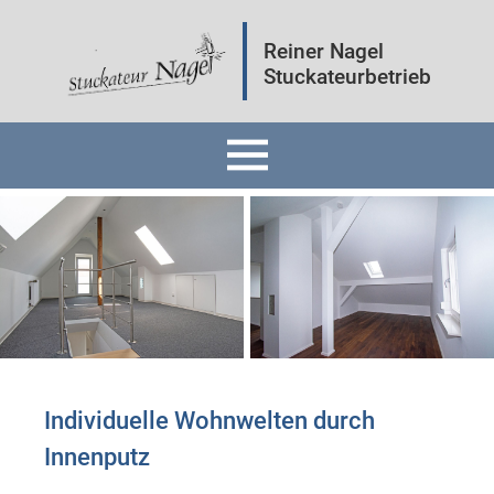
Reiner Nagel
Stuckateurbetrieb
Home
Fassaden
Innenräume
Mineralputz
Individuelle Wohnwelten durch
Innenputz ​
Wärmedämmung