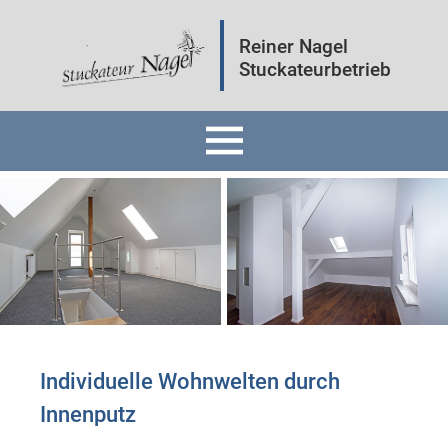
Reiner Nagel
Stuckateurbetrieb
Home
Fassaden
Innenräume
Mineralputz
Individuelle Wohnwelten durch
Innenputz ​
Wärmedämmung