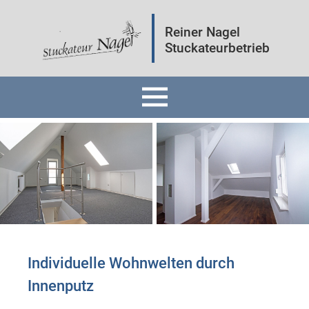
Reiner Nagel
Stuckateurbetrieb
Home
Fassaden
Innenräume
Mineralputz
Individuelle Wohnwelten durch
Innenputz ​
Wärmedämmung