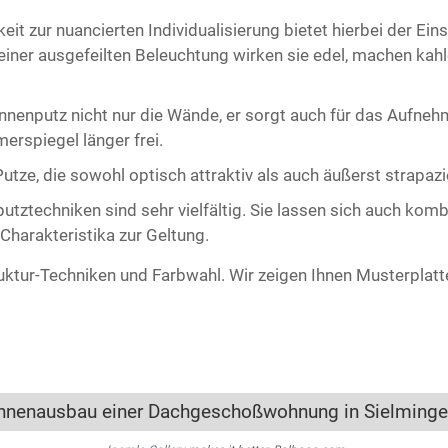
t zur nuancierten Individualisierung bietet hierbei der Ein
iner ausgefeilten Beleuchtung wirken sie edel, machen kah
.
nenputz nicht nur die Wände, er sorgt auch für das Aufne
erspiegel länger frei.
tze, die sowohl optisch attraktiv als auch äußerst strapazi
utztechniken sind sehr vielfältig. Sie lassen sich auch kom
 Charakteristika zur Geltung.
uktur-Techniken und Farbwahl. Wir zeigen Ihnen Musterplatten
nnenausbau einer Dachgeschoßwohnung in Sielming