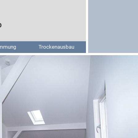
b
mmung
Trockenausbau