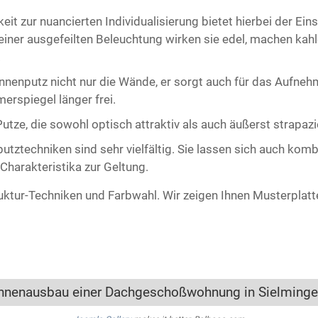
t zur nuancierten Individualisierung bietet hierbei der Ein
iner ausgefeilten Beleuchtung wirken sie edel, machen kah
.
nenputz nicht nur die Wände, er sorgt auch für das Aufne
erspiegel länger frei.
tze, die sowohl optisch attraktiv als auch äußerst strapazi
utztechniken sind sehr vielfältig. Sie lassen sich auch kom
 Charakteristika zur Geltung.
uktur-Techniken und Farbwahl. Wir zeigen Ihnen Musterplatten
nnenausbau einer Dachgeschoßwohnung in Sielming