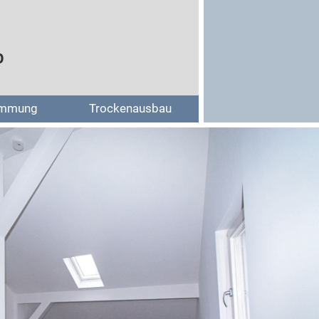
b
mmung
Trockenausbau