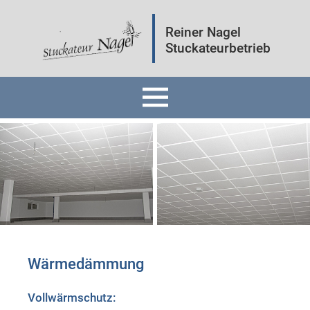
Reiner Nagel
Stuckateurbetrieb
Home
Fassaden
Innenräume
Mineralputz
Wärmedämmung
Wärmedämmung
Vollwärmschutz: